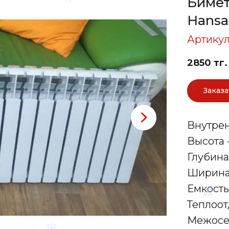
Бимет
Hansa 
Артикул
2850
тг.
Заказа
Внутрен
Высота -
Глубина 
Ширина 
Емкость 
Теплоотд
Межосев