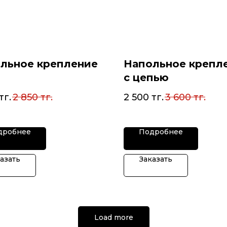
льное крепление
Напольное крепл
с цепью
тг.
2 850
тг.
2 500
тг.
3 600
тг.
дробнее
Подробнее
азать
Заказать
Load more