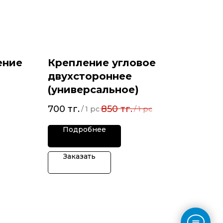
ение
Крепление угловое
двухстороннее
(универсальное)
700
тг.
850
тг.
/
1 pc
/
1 pc
Подробнее
Заказать