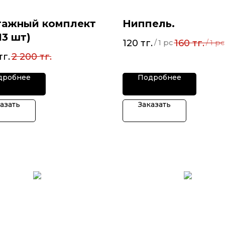
ажный комплект
Ниппель.
(13 шт)
120
тг.
160
тг.
/
1 pc
/
1 pc
тг.
2 200
тг.
дробнее
Подробнее
азать
Заказать