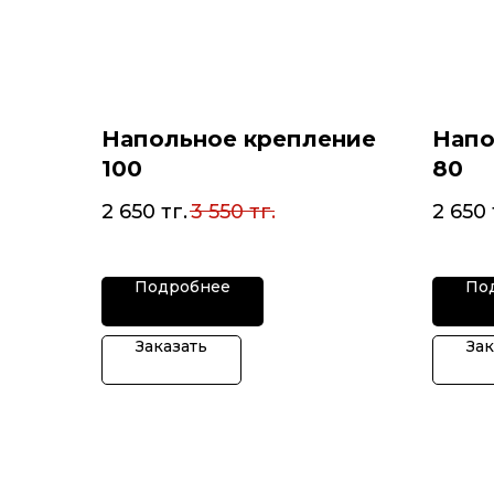
Напольное крепление
Напо
100
80
2 650
тг.
3 550
тг.
2 650
Подробнее
По
Заказать
Зак