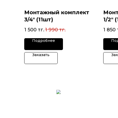
Монтажный комплект
Монт
3/4" (11шт)
1/2" 
1 500
тг.
1 990
тг.
1 850
Подробнее
По
Заказать
Зак